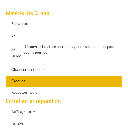
Paiement en ligne 100% sécurisé par Stripe
Matériel de Glisse
Snowboard
Ski
Découvrez la nature autrement, louez skis rando ou pack
Ski
pour la journée.
rando
Chaussures et boots
Casques
Raquettes neige
Entretien et réparation
Affûtage carre
Fartage