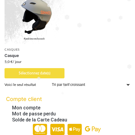
❅
❅
❅
❅
❅
❅
❅
❅
❅
❅
❅
❅
CASQUES
Casque
5,0
€
/ jour
Sélectionnez date(s)
❅
Voici le seul résultat
❅
❅
Compte client
❅
Mon compte
Mot de passe perdu
Solde de la Carte Cadeau