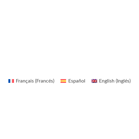
s
t
i
n
g
e
r
Français
(
Francés
)
Español
English
(
Inglés
)