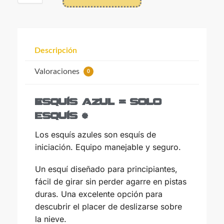
30
1
2
3
4
5
6
21
22
23
24
25
26
27
7
8
9
10
11
12
13
28
29
30
31
1
2
3
14
15
16
17
18
19
20
4
5
6
7
8
9
10
Descripción
21
22
23
24
25
26
27
Valoraciones
0
28
29
30
31
1
2
3
hoy
borrar
cerrar
4
5
6
7
8
9
10
Esquís azul = solo
esquís
*
hoy
borrar
cerrar
Los esquís azules son esquís de
iniciación. Equipo manejable y seguro.
Un esquí diseñado para principiantes,
fácil de girar sin perder agarre en pistas
duras. Una excelente opción para
descubrir el placer de deslizarse sobre
la nieve.