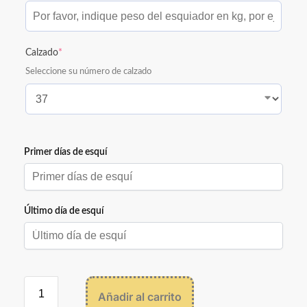
Calzado
*
Seleccione su número de calzado
Primer días de esquí
Primer días de esquí
Último día de esquí
diciembre
2026
lun
mar
mié
jue
vie
sáb
dom
Último día de esquí
30
1
2
3
4
5
6
diciembre
2026
7
8
9
10
11
12
13
Añadir al carrito
lun
mar
mié
jue
vie
sáb
dom
14
15
16
17
18
19
20