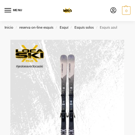
MENU
0
Inicio
reserva on-line esquís
Esquí
Esquís solos
Esquís azul
/
/
/
/