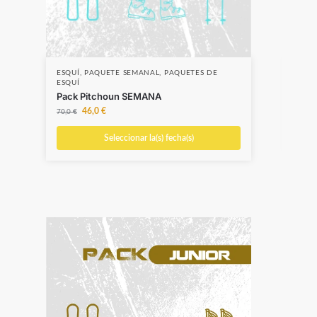
ESQUÍ
,
PAQUETE SEMANAL
,
PAQUETES DE
ESQU
ESQUÍ
Pack
Pack Pitchoun SEMANA
20,0
46,0
€
70,0
€
Seleccionar la(s) fecha(s)