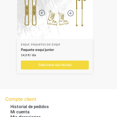
ESQUÍ
,
PAQUETES DE ESQUÍ
ESQU
Paquete esquí junior
Esqu
14,0
€
/ día
21,0
Seleccionar la(s) fecha(s)
Compte client
Historial de pedidos
Mi cuenta