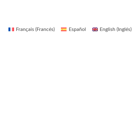
r
Français
(
Francés
)
Español
English
(
Inglés
)