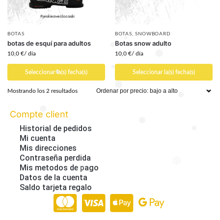
❅
❅
❅
❅
BOTAS
BOTAS
,
SNOWBOARD
botas de esquí para adultos
Botas snow adulto
❅
10,0
€
/ día
10,0
€
/ día
❅
❅
Seleccionar la(s) fecha(s)
Seleccionar la(s) fecha(s)
❅
❅
Mostrando los 2 resultados
❅
❅
Compte client
❅
Historial de pedidos
❅
Mi cuenta
❅
Mis direcciones
Contraseña perdida
Mis metodos de pago
❅
❅
Datos de la cuenta
Saldo tarjeta regalo
Paiement en ligne 100% sécurisé par Stripe