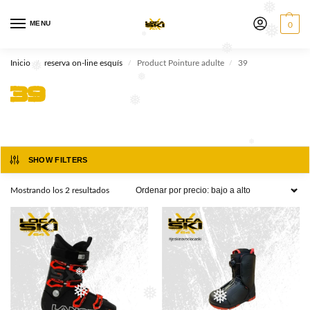
❅
❅
MENU
0
❅
❅
Inicio
reserva on-line esquís
Product Pointure adulte
39
/
/
/
❅
❅
39
❅
❅
SHOW FILTERS
❅
Mostrando los 2 resultados
❅
❅
❅
❅
❅