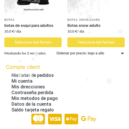
❅
❅
BOTAS
BOTAS
,
SNOWBOARD
❅
❅
botas de esquí para adultos
Botas snow adulto
10,0
€
/ día
10,0
€
/ día
❅
Seleccionar la(s) fecha(s)
Seleccionar la(s) fecha(s)
❅
Mostrando los 2 resultados
❅
Compte client
❅
❅
Historial de pedidos
Mi cuenta
❅
❅
Mis direcciones
❅
❅
Contraseña perdida
❅
Mis metodos de pago
Datos de la cuenta
Saldo tarjeta regalo
Paiement en ligne 100% sécurisé par Stripe