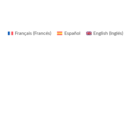
r
Français
(
Francés
)
Español
English
(
Inglés
)