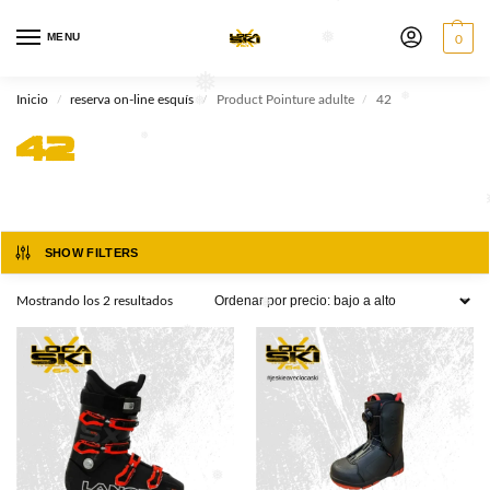
❅
❅
MENU
0
❅
Inicio
reserva on-line esquís
Product Pointure adulte
42
/
/
/
❅
❅
42
❅
❅
SHOW FILTERS
Mostrando los 2 resultados
❅
❅
❅
❅
❅
❅
❅