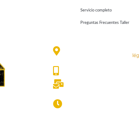
Servicio completo
Preguntas Frecuentes Taller
Résidence Pescamou,
©lo
La Pierre Saint Martin
lé
64570 Arette
05.59.66.09.79
contact@loca-ski.com
La tienda está abierta
los 7 días de la semana
a partir de las 8:30