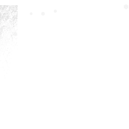
❅
❅
❅
❅
❅