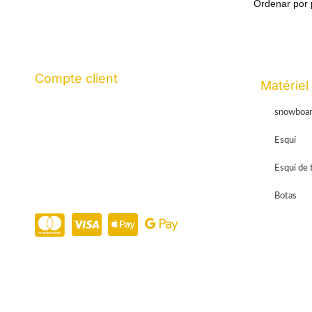
Compte client
Matériel
Historial de pedidos
Mi cuenta
snowboa
Mis direcciones
Esquí
Contraseña perdida
Mis metodos de pago
Esquí de 
Datos de la cuenta
Botas
Saldo tarjeta regalo
Paiement en ligne 100% sécurisé par
Stripe