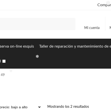
❅
❅
Compart
Buscar
Mi cuenta
serva on-line esquís
Taller de reparación y mantenimiento de
❅
l
49
❅
Mostrando los 2 resultados