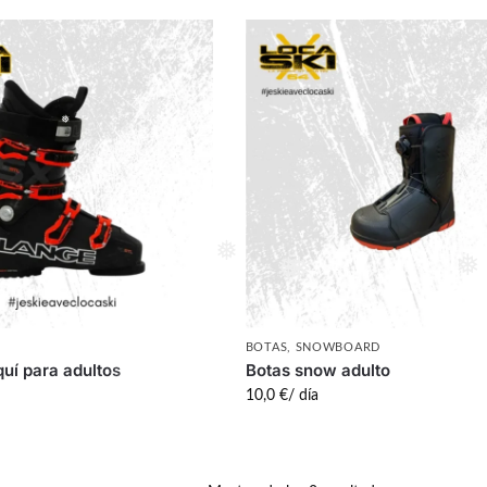
❅
❅
❅
❅
❅
❅
BOTAS
,
SNOWBOARD
quí para adultos
Botas snow adulto
10,0
€
/ día