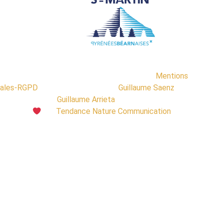
ca-ski.com 2020-2024 Tous droits réservés |
Mentions
gales-RGPD
| Crédit photographie :
Guillaume Saenz
et
Guillaume Arrieta
Fait avec
par
Tendance Nature Communication
|
Hébergement Hostinger