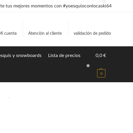
❅
e tus mejores momentos con #yoesquioconlocaski64
❅
Mi cuenta
Atención al cliente
validación de pedido
 esquís y snowboards
Lista de precios
0,0
€
❅
0
❅