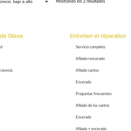
Mostrando los 2 resultados
 de Glisse
Entretien et réparation
rd
Servicio completo
Afilado+encerado
travesía
Afilado cantos
Encerado
Preguntas frecuentes
Afilado de los cantos
Encerado
Afilado + encerado