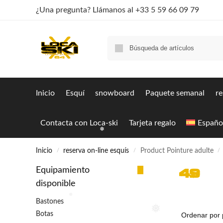
❅
¿Una pregunta? Llámanos al +33 5 59 66 09 79
Inicio
Esquí
snowboard
Paquete semanal
re
Contacta con Loca-ski
Tarjeta regalo
Españo
❅
Inicio
reserva on-line esquís
Product Pointure adulte
/
/
/
49
Equipamiento
disponible
Bastones
❅
Botas
❅