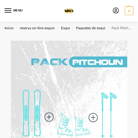
MENU
0
Inicio
reserva on-line esquís
Esquí
Paquetes de esquí
Pack Pitchoun
/
/
/
/