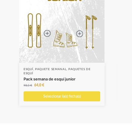
ESQUÍ
,
PAQUETE SEMANAL
,
PAQUETES DE
ESQU
ESQUÍ
Esqu
Pack semana de esquí junior
10,0
64,0
€
98,0
€
Seleccionar la(s) fecha(s)