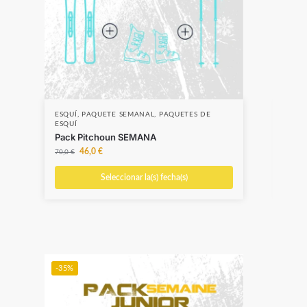
ESQUÍ
,
PAQUETE SEMANAL
,
PAQUETES DE
ESQU
ESQUÍ
ESQU
Pack Pitchoun SEMANA
Pac
46,0
€
70,0
€
217,
Seleccionar la(s) fecha(s)
-35%