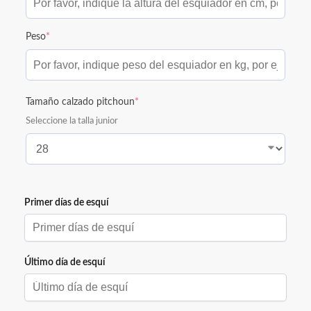
Peso
*
Tamaño calzado pitchoun
*
Seleccione la talla junior
Primer días de esquí
Primer días de esquí
Último día de esquí
diciembre
2026
lun
mar
mié
jue
vie
sáb
dom
Último día de esquí
30
1
2
3
4
5
6