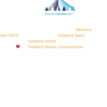
ca-ski.com 2020-2024 Tous droits réservés |
Mentions
gales-RGPD
| Crédit photographie :
Guillaume Saenz
et
Guillaume Arrieta
Fait avec
par
Tendance Nature Communication
|
Hébergement Hostinger