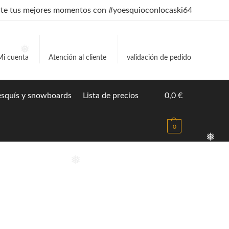
e tus mejores momentos con #yoesquioconlocaski64
❅
❅
Mi cuenta
Atención al cliente
validación de pedido
 esquís y snowboards
Lista de precios
0,0
€
0
❅
❅