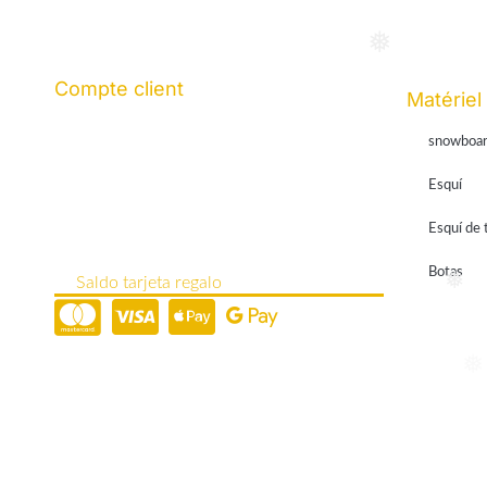
❅
Compte client
Matériel
Historial de pedidos
Mi cuenta
snowboa
Mis direcciones
Esquí
Contraseña perdida
Mis metodos de pago
Esquí de 
Datos de la cuenta
Botas
Saldo tarjeta regalo
❅
Paiement en ligne 100% sécurisé par
Stripe
❅