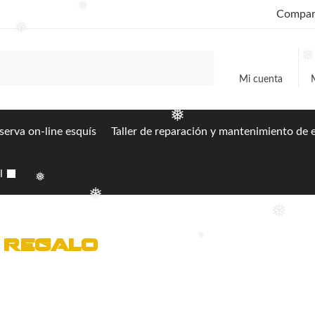
❅
Compart
❅
Buscar
Mi cuenta
❅
serva on-line esquís
Taller de reparación y mantenimiento de
l
❅
❅
❅
a regalo
❅