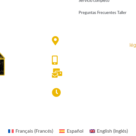
Servicio completo
Preguntas Frecuentes Taller
Résidence Pescamou,
©lo
La Pierre Saint Martin
lé
64570 Arette
05.59.66.09.79
contact@loca-ski.com
La tienda está abierta
los 7 días de la semana
a partir de las 8:30
Français
(
Francés
)
Español
English
(
Inglés
)