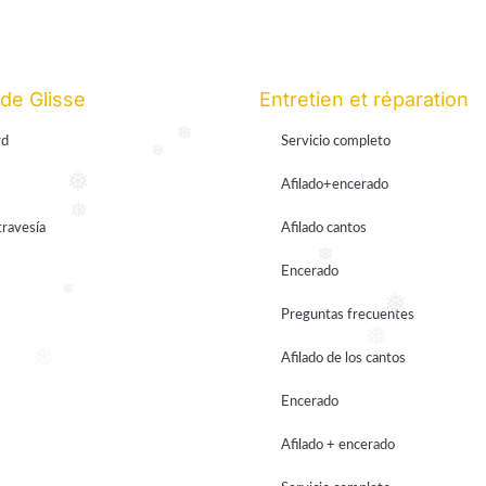
 de Glisse
Entretien et réparation
rd
Servicio completo
❅
❅
Afilado+encerado
❅
❅
travesía
Afilado cantos
❅
Encerado
❅
❅
Preguntas frecuentes
❅
Afilado de los cantos
❅
Encerado
Afilado + encerado