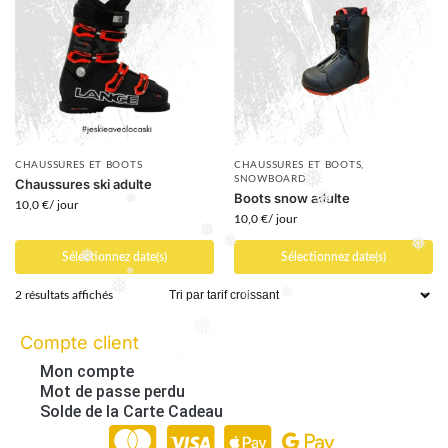
❅
❅
❅
❅
❅
CHAUSSURES ET BOOTS
CHAUSSURES ET BOOTS
,
SNOWBOARD
Chaussures ski adulte
❅
Boots snow adulte
10,0
€
/ jour
❅
10,0
€
/ jour
❅
❅
Sélectionnez date(s)
Sélectionnez date(s)
❅
❅
❅
❅
2 résultats affichés
❅
❅
❅
Compte client
❅
Mon compte
Mot de passe perdu
Solde de la Carte Cadeau