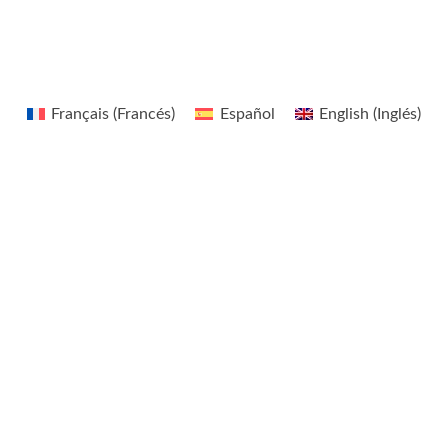
r
Français
(
Francés
)
Español
English
(
Inglés
)