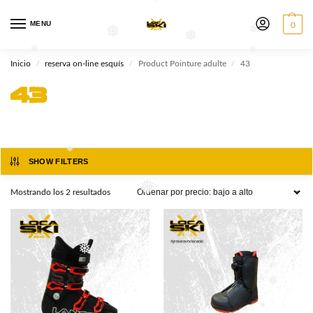
❅
❅
MENU
0
❅
❅
❅
Inicio
reserva on-line esquís
Product Pointure adulte
43
/
/
/
❅
❅
43
SHOW FILTERS
❅
Mostrando los 2 resultados
❅
❅
❅
❅
❅
❅
❅