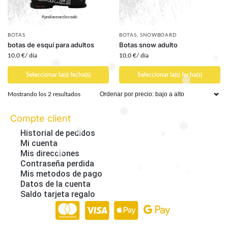
❅
❅
BOTAS
BOTAS
,
SNOWBOARD
botas de esquí para adultos
Botas snow adulto
10,0
€
/ día
10,0
€
/ día
❅
❅
Seleccionar la(s) fecha(s)
❅
Seleccionar la(s) fecha(s)
❅
Mostrando los 2 resultados
Compte client
❅
Historial de pedidos
❅
❅
Mi cuenta
❅
Mis direcciones
❅
Contraseña perdida
Mis metodos de pago
❅
❅
Datos de la cuenta
❅
Saldo tarjeta regalo
Paiement en ligne 100% sécurisé par Stripe