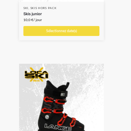
SKI
,
SKIS HORS PACK
SNO
Skis junior
Snow
10,0
€
/ jour
13,0
Sélectionnez date(s)