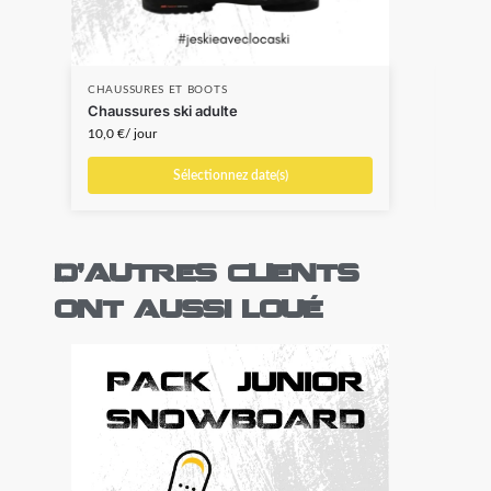
CHAUSSURES ET BOOTS
CHAU
Chaussures ski adulte
Chau
10,0
€
/ jour
5,0
€
Sélectionnez date(s)
D'autres clients
ont aussi loué