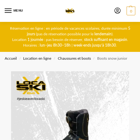
MENU
0
Réservation en ligne : en période de vacances scolaires, durée minimum
5
jours
(pas de réservation possible pour le
lendemain
).
Location
1 journée
: pas besoin de réserver,
stock suffisant en magasin
.
Horaires :
lun–jeu 8h30–18h
|
week-ends jusqu’à 18h30
.
Accueil
Location en ligne
Chaussures et boots
Boots snow junior
/
/
/