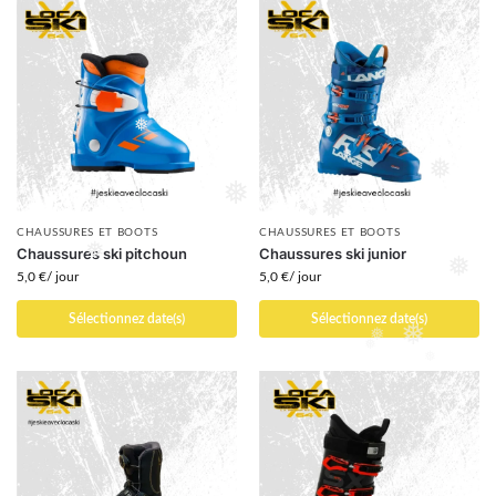
❅
❅
❅
❅
❅
❅
❅
❅
CHAUSSURES ET BOOTS
CHAUSSURES ET BOOTS
❅
❅
❅
Chaussures ski pitchoun
Chaussures ski junior
5,0
€
/ jour
5,0
€
/ jour
❅
❅
Sélectionnez date(s)
Sélectionnez date(s)
❅
❅
❅
❅