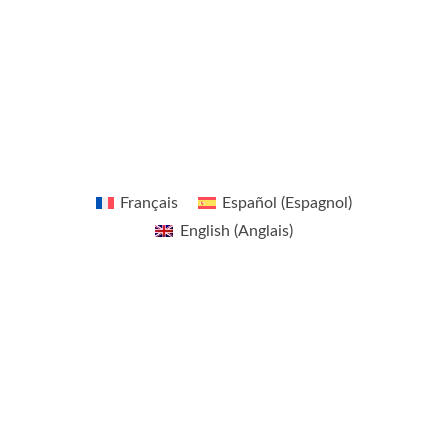
t
i
n
g
e
r
Français
Español
(
Espagnol
)
English
(
Anglais
)