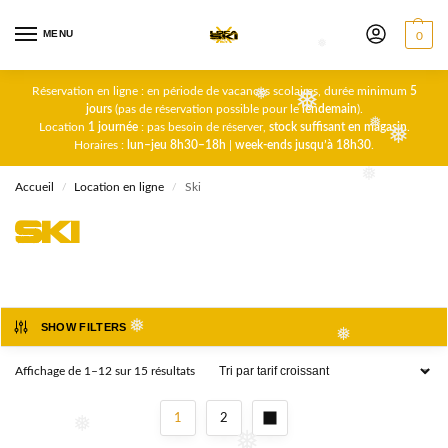
❅
❅
MENU
0
❅
Réservation en ligne : en période de vacances scolaires, durée minimum
5
jours
(pas de réservation possible pour le
lendemain
).
❅
Location
1 journée
: pas besoin de réserver,
stock suffisant en magasin
.
❅
Horaires :
lun–jeu 8h30–18h
|
week-ends jusqu’à 18h30
.
❅
❅
Accueil
Location en ligne
Ski
/
/
❅
Ski
SHOW FILTERS
❅
❅
Affichage de 1–12 sur 15 résultats
1
2