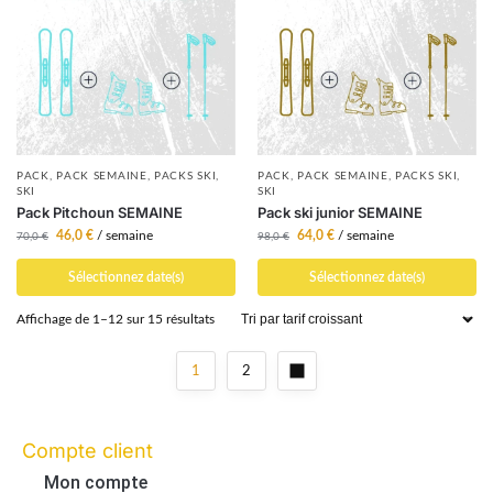
PACK
,
PACK SEMAINE
,
PACKS SKI
,
PACK
,
PACK SEMAINE
,
PACKS SKI
,
SKI
SKI
Pack Pitchoun SEMAINE
Pack ski junior SEMAINE
46,0
€
/ semaine
64,0
€
/ semaine
70,0
€
98,0
€
Sélectionnez date(s)
Sélectionnez date(s)
Affichage de 1–12 sur 15 résultats
1
2
Compte client
Mon compte