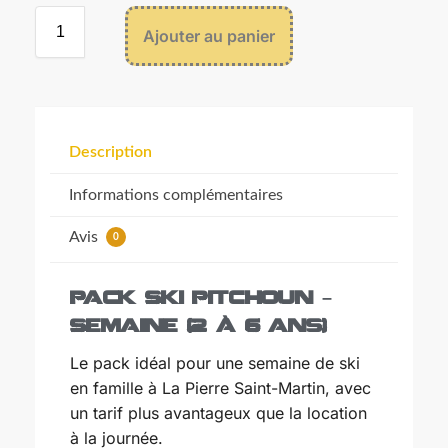
Décembre
2026
Ajouter au panier
Lun
Mar
Mer
Jeu
Ven
Sam
Dim
30
1
2
3
4
5
6
7
8
9
10
11
12
13
14
15
16
17
18
19
20
Description
21
22
23
24
25
26
27
Informations complémentaires
28
29
30
31
1
2
3
4
5
6
7
8
9
10
Avis
0
Pack Ski Pitchoun –
Semaine (2 à 6 ans)
Aujourd'h
ui
Effacer
Fermer
Le pack idéal pour une semaine de ski
en famille à La Pierre Saint-Martin, avec
un tarif plus avantageux que la location
à la journée.