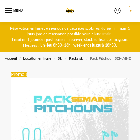
MENU
0
Réservation en ligne : en période de vacances scolaires, durée minimum
5
jours
(pas de réservation possible pour le
lendemain
).
Location
1 journée
: pas besoin de réserver,
stock suffisant en magasin
.
Horaires :
lun–jeu 8h30–18h
|
week-ends jusqu’à 18h30
.
Accueil
Location en ligne
Ski
Packs ski
Pack Pitchoun SEMAINE
/
/
/
/
Promo !