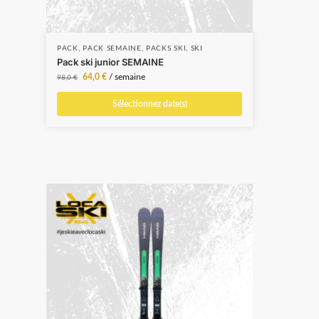
PACK
,
PACK SEMAINE
,
PACKS SKI
,
SKI
PAC
Pack ski junior SEMAINE
Pack
64,0
€
/ semaine
24,0
98,0
€
Sélectionnez date(s)