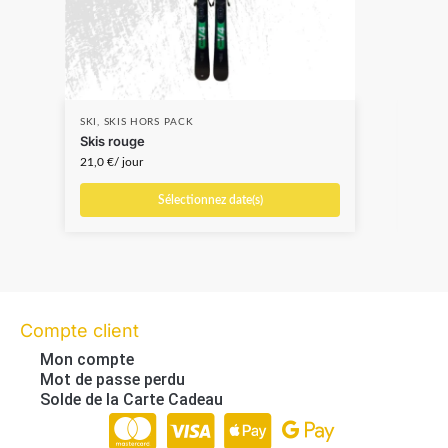
SKI
,
SKIS HORS PACK
SKI
,
Skis rouge
Skis
21,0
€
/ jour
26,0
Sélectionnez date(s)
Compte client
Mon compte
Mot de passe perdu
Solde de la Carte Cadeau