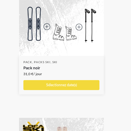
PACK
,
PACKS SKI
,
SKI
SKI
,
Pack noir
Skis
31,0
€
/ jour
10,0
Sélectionnez date(s)