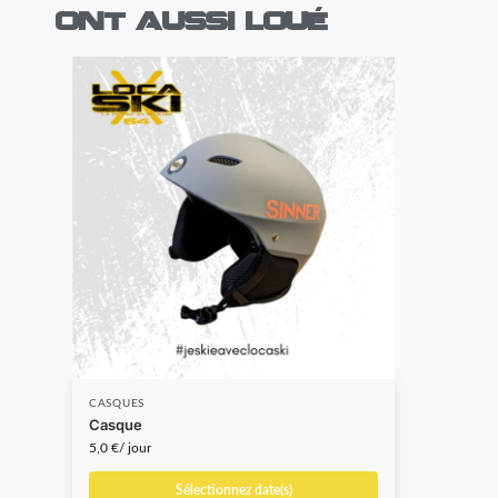
ont aussi loué
CASQUES
Casque
5,0
€
/ jour
Sélectionnez date(s)