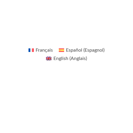
n
g
e
r
Français
Español
(
Espagnol
)
English
(
Anglais
)