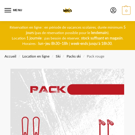
MENU
0
Réservation en ligne : en période de vacances scolaires, durée minimum
5
jours
(pas de réservation possible pour le
lendemain
).
Location
1 journée
: pas besoin de réserver,
stock suffisant en magasin
.
Horaires :
lun–jeu 8h30–18h
|
week-ends jusqu’à 18h30
.
Accueil
Location en ligne
Ski
Packs ski
Pack rouge
/
/
/
/