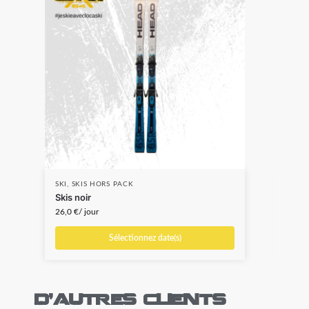
SKI
,
SKIS HORS PACK
PAC
Skis noir
Pack
26,0
€
/ jour
10,0
Sélectionnez date(s)
D'autres clients