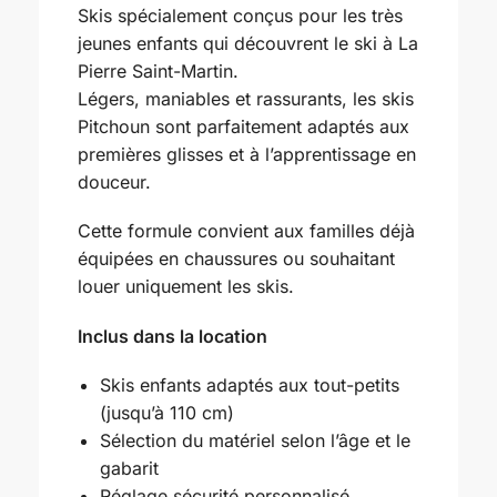
Skis spécialement conçus pour les très
Aujourd'h
ui
Effacer
Fermer
jeunes enfants qui découvrent le ski à La
Pierre Saint-Martin.
Légers, maniables et rassurants, les skis
Pitchoun sont parfaitement adaptés aux
premières glisses et à l’apprentissage en
douceur.
Cette formule convient aux familles déjà
équipées en chaussures ou souhaitant
louer uniquement les skis.
Inclus dans la location
Skis enfants adaptés aux tout-petits
(jusqu’à 110 cm)
Sélection du matériel selon l’âge et le
gabarit
Réglage sécurité personnalisé