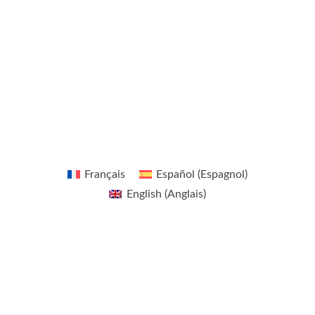
s
t
i
n
g
e
r
Français
Español
(
Espagnol
)
English
(
Anglais
)