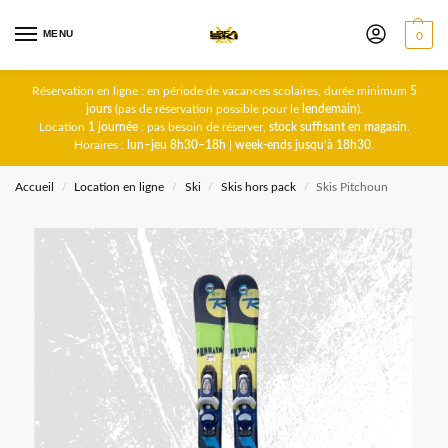
MENU
0
Réservation en ligne : en période de vacances scolaires, durée minimum
5
jours
(pas de réservation possible pour le
lendemain
).
Location
1 journée
: pas besoin de réserver,
stock suffisant en magasin
.
Horaires :
lun–jeu 8h30–18h
|
week-ends jusqu’à 18h30
.
Accueil
Location en ligne
Ski
Skis hors pack
Skis Pitchoun
/
/
/
/