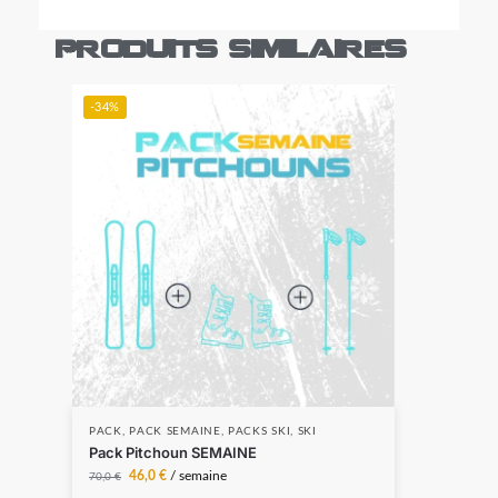
Produits similaires
-34%
PACK
,
PACK SEMAINE
,
PACKS SKI
,
SKI
PAC
Pack Pitchoun SEMAINE
Pack
46,0
€
/ semaine
31,0
70,0
€