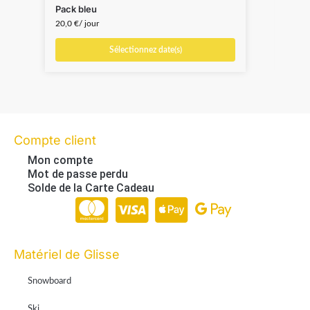
Pack bleu
Skis
20,0
€
/ jour
15,0
Sélectionnez date(s)
Compte client
Mon compte
Mot de passe perdu
Solde de la Carte Cadeau
Paiement en ligne 100% sécurisé par Stripe
Matériel de Glisse
Snowboard
Ski