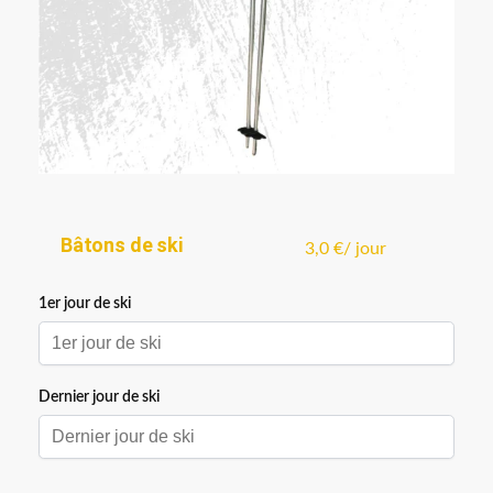
Bâtons de ski
3,0
€
/ jour
1er jour de ski
1er jour de ski
Dernier jour de ski
Décembre
2026
Lun
Mar
Mer
Jeu
Ven
Sam
Dim
Dernier jour de ski
30
1
2
3
4
5
6