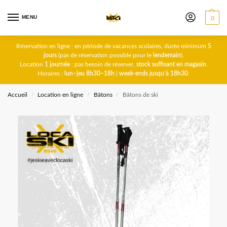
MENU
0
Réservation en ligne : en période de vacances scolaires, durée minimum
5
jours
(pas de réservation possible pour le
lendemain
).
Location
1 journée
: pas besoin de réserver,
stock suffisant en magasin
.
Horaires :
lun–jeu 8h30–18h
|
week-ends jusqu’à 18h30
.
Accueil
Location en ligne
Bâtons
Bâtons de ski
/
/
/