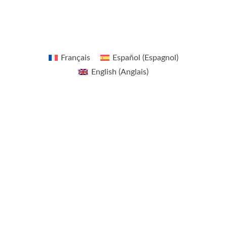
g
e
r
Français
Español
(
Espagnol
)
English
(
Anglais
)