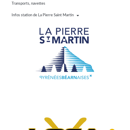
Transports, navettes
Infos station de La Pierre Saint Martin
Rési
©
Pesc
l
La P