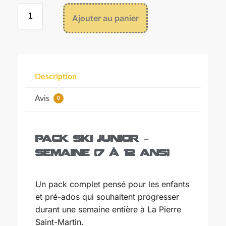
Décembre
2026
Ajouter au panier
Lun
Mar
Mer
Jeu
Ven
Sam
Dim
30
1
2
3
4
5
6
7
8
9
10
11
12
13
14
15
16
17
18
19
20
Description
21
22
23
24
25
26
27
Avis
0
28
29
30
31
1
2
3
4
5
6
7
8
9
10
Pack Ski Junior –
Semaine (7 à 12 ans)
Aujourd'h
ui
Effacer
Fermer
Un pack complet pensé pour les enfants
et pré-ados qui souhaitent progresser
durant une semaine entière à La Pierre
Saint-Martin.