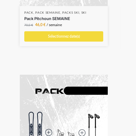
PACK
,
PACK SEMAINE
,
PACKS SKI
,
SKI
PAC
SNO
Pack Pitchoun SEMAINE
Pac
46,0
€
/ semaine
70,0
€
119,
Sélectionnez date(s)