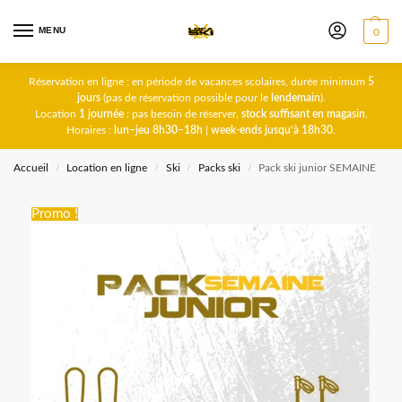
MENU
0
Réservation en ligne : en période de vacances scolaires, durée minimum
5
jours
(pas de réservation possible pour le
lendemain
).
Location
1 journée
: pas besoin de réserver,
stock suffisant en magasin
.
Horaires :
lun–jeu 8h30–18h
|
week-ends jusqu’à 18h30
.
Accueil
Location en ligne
Ski
Packs ski
Pack ski junior SEMAINE
/
/
/
/
Promo !